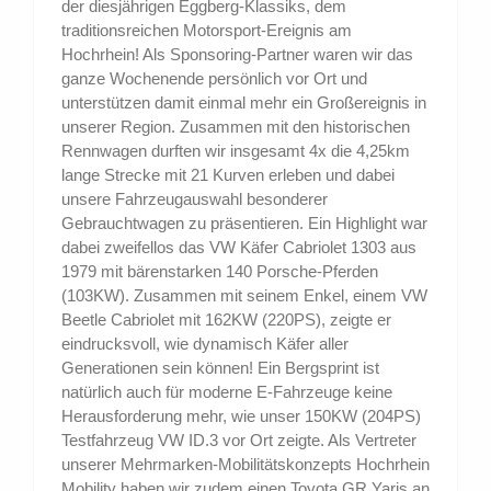
der diesjährigen Eggberg-Klassiks, dem
traditionsreichen Motorsport-Ereignis am
Hochrhein! Als Sponsoring-Partner waren wir das
ganze Wochenende persönlich vor Ort und
unterstützen damit einmal mehr ein Großereignis in
unserer Region. Zusammen mit den historischen
Rennwagen durften wir insgesamt 4x die 4,25km
lange Strecke mit 21 Kurven erleben und dabei
unsere Fahrzeugauswahl besonderer
Gebrauchtwagen zu präsentieren. Ein Highlight war
dabei zweifellos das VW Käfer Cabriolet 1303 aus
1979 mit bärenstarken 140 Porsche-Pferden
(103KW). Zusammen mit seinem Enkel, einem VW
Beetle Cabriolet mit 162KW (220PS), zeigte er
eindrucksvoll, wie dynamisch Käfer aller
Generationen sein können! Ein Bergsprint ist
natürlich auch für moderne E-Fahrzeuge keine
Herausforderung mehr, wie unser 150KW (204PS)
Testfahrzeug VW ID.3 vor Ort zeigte. Als Vertreter
unserer Mehrmarken-Mobilitätskonzepts Hochrhein
Mobility haben wir zudem einen Toyota GR Yaris an