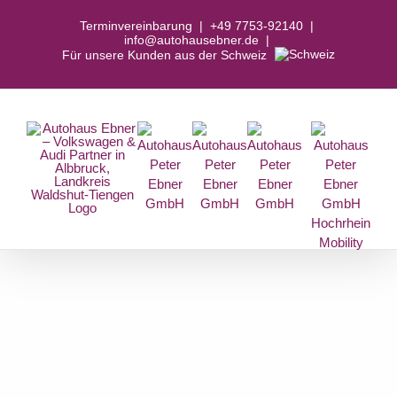
Zum
Terminvereinbarung
|
+49 7753-92140
|
Inhalt
info@autohausebner.de
|
springen
Für unsere Kunden aus der Schweiz