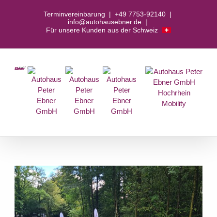
Zum
Terminvereinbarung
|
+49 7753-92140
|
Inhalt
info@autohausebner.de
|
springen
Für unsere Kunden aus der Schweiz
Zeige
grösseres
Bild